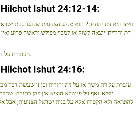
ilchot Ishut 24:12-14:
ואיזו היא דת יהודית? הוא מנהג הצניעות שנהגו בנות ישר
דת יהודית: יוצאה לשוק או למבוי מפולש וראשה פרוע ואי
העוברת על דת צריכה התראה ועדים ואחר כך תפסיד כתובתה…
ilchot Ishut 24:16:
עוברת על דת משה או על דת יהודית וכן זו שעשת דבר מכו
יוציא. ואף על פי שלא הוציא אין להן כתובה. שה
להוציאה ולא הקפידו אלא על בנות ישראל הצנועות, אבל אלו