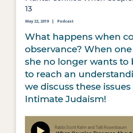
13
May 22, 2019
Podcast
What happens when coup
observance? When one s
she no longer wants to 
to reach an understandi
we discuss these issues 
Intimate Judaism!
Rabbi Scott Kahn and Talli Rosenbaum