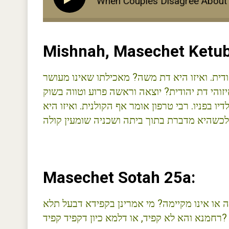
3) Marital Conflict: When Couples Disagree About Rel
Mishnah, Masechet Ketub
דית. ואיזו היא דת משה? מאכילתו שאינו מעושר
זוהי דת יהודית? יוצאה וראשה פרוע וטווה בשוק
 בפניו. רבי טרפון אומר אף הקולנית. ואיזו היא
Masechet Sotah 25a:
 או אינו מקיימה? מי אמרינן בקפידא דבעל תלא
רחמנא והא לא קפיד, או דלמא כיון דקפיד קפיד?