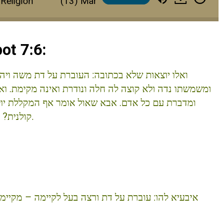
igion
(13) Marital Conflict: When Couples Disagr
ot 7:6:
ואלו יוצאות שלא בכתובה: העוברת על דת משה ויהו
ומשמשתו נדה ולא קוצה לה חלה ונודרת ואינה מקימת. ואי
ומדברת עם כל אדם. אבא שאול אומר אף המקללת יולדיו
קולנית? לכשהיא מדברת בתוך ביתה ושכניה שומעין קולה.
איבעיא להו: עוברת על דת ורצה בעל לקיימה – מקיימה